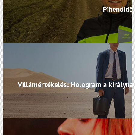
Pihenőidő
Villámértékelés: Hologram a királyna