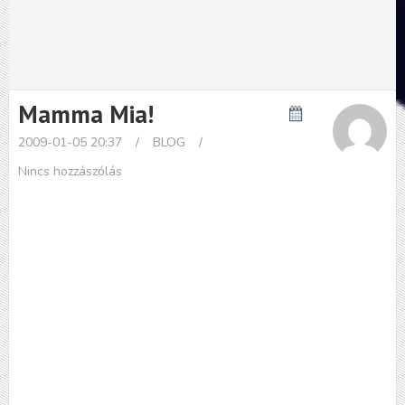
Mamma Mia!
2009-01-05 20:37
/
BLOG
/
Nincs hozzászólás