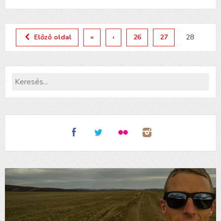
Előző oldal
«
‹
26
27
28