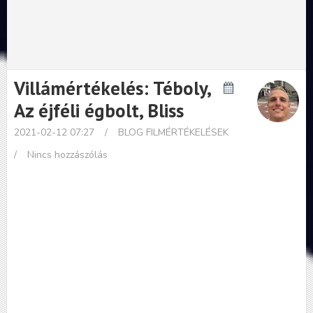
Villámértékelés: Téboly,
Az éjféli égbolt, Bliss
2021-02-12 07:27
/
BLOG
FILMÉRTÉKELÉSEK
/
Nincs hozzászólás