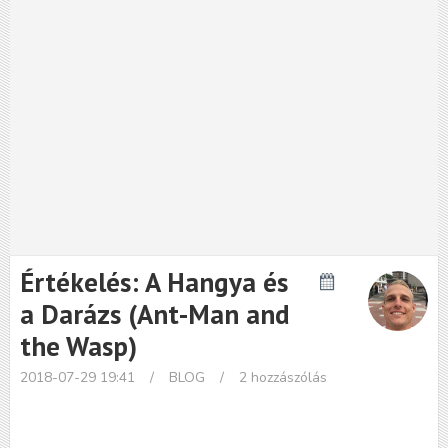
Értékelés: A Hangya és
a Darázs (Ant-Man and
the Wasp)
2018-07-29 19:41
/
BLOG
/
2 hozzászólás