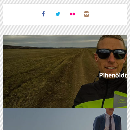
Pihenőidő