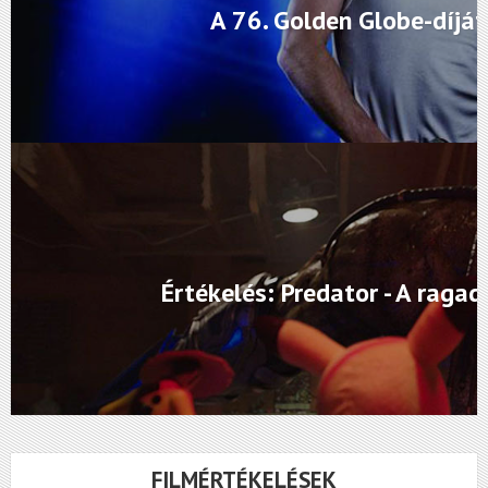
A 76. Golden Globe-díjá
Értékelés: Predator - A raga
FILMÉRTÉKELÉSEK