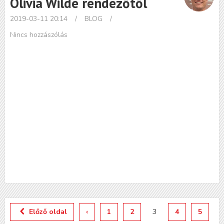
Olivia Wilde rendezőtől
2019-03-11 20:14
/
BLOG
/
Nincs hozzászólás
Előző oldal
‹
1
2
3
4
5