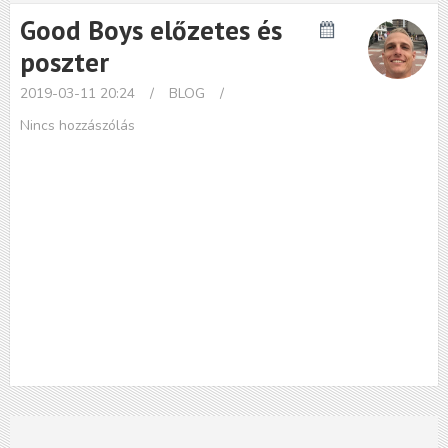
Good Boys előzetes és
poszter
2019-03-11 20:24
/
BLOG
/
Nincs hozzászólás