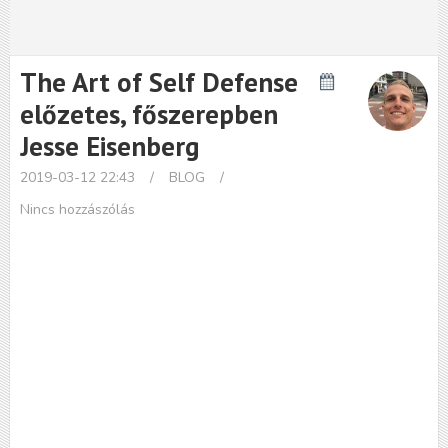
The Art of Self Defense
előzetes, főszerepben
Jesse Eisenberg
2019-03-12 22:43
/
BLOG
/
Nincs hozzászólás