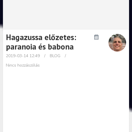
Hagazussa előzetes:
paranoia és babona
2019-03-14 12:49
/
BLOG
/
Nincs hozzászólás