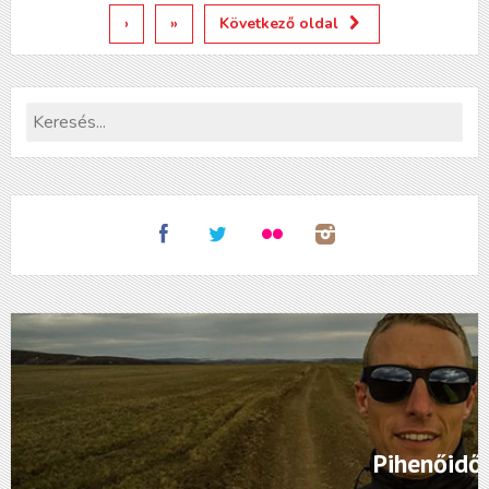
›
»
Következő oldal
Pihenőidő