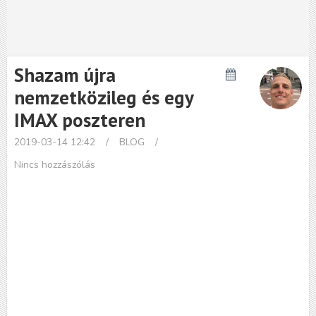
Shazam újra
nemzetközileg és egy
IMAX poszteren
2019-03-14 12:42
/
BLOG
/
Nincs hozzászólás