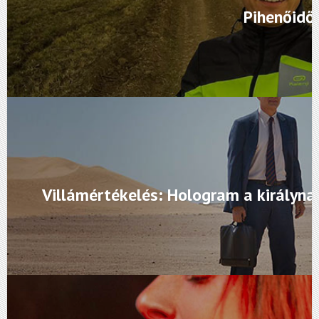
Pihenőidő
Villámértékelés: Hologram a királyna