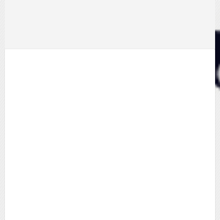
2017-11-01 18:55
/
BLOG
/
Nincs hozzászólás
I, Tonya