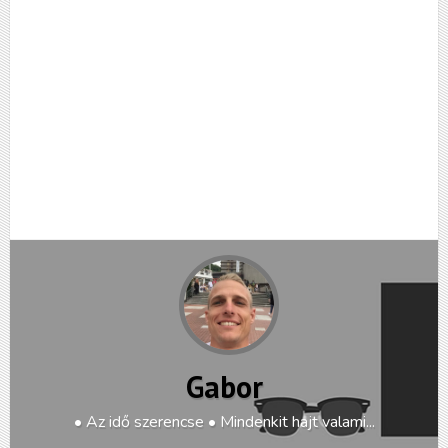
hírek
I Tonya
poszter
trailer
Oszd meg!
Gabor
• Az idő szerencse • Mindenkit hajt valami...