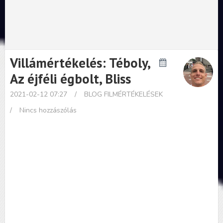
Villámértékelés: Téboly,
Az éjféli égbolt, Bliss
2021-02-12 07:27
/
BLOG
FILMÉRTÉKELÉSEK
/
Nincs hozzászólás