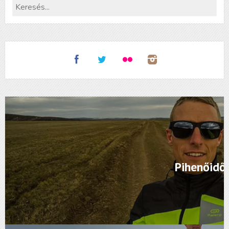
Pihenőidő