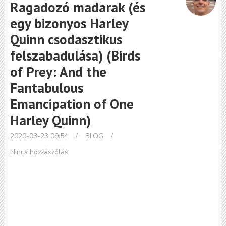
Ragadozó madarak (és
egy bizonyos Harley
Quinn csodasztikus
felszabadulása) (Birds
of Prey: And the
Fantabulous
Emancipation of One
Harley Quinn)
2020-03-23 09:54
/
BLOG
/
Nincs hozzászólás