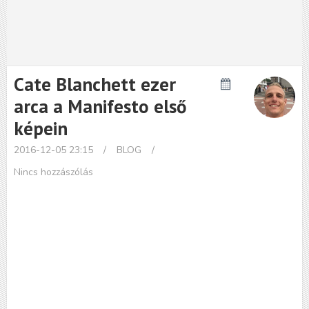
Cate Blanchett ezer
arca a Manifesto első
képein
2016-12-05 23:15
/
BLOG
/
Nincs hozzászólás