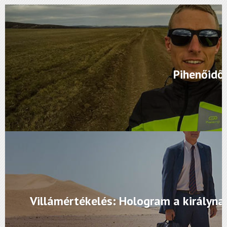
Pihenőidő
Villámértékelés: Hologram a királyna