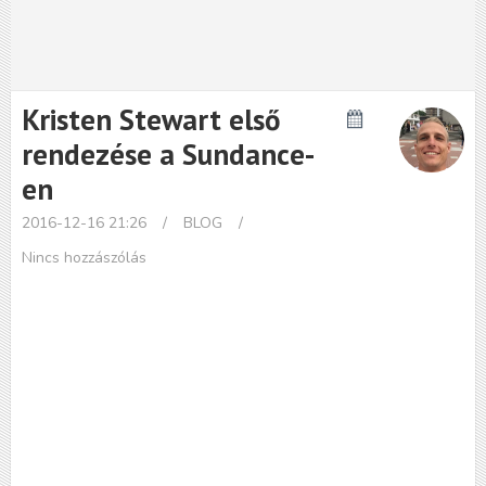
Kristen Stewart első
rendezése a Sundance-
en
2016-12-16 21:26
/
BLOG
/
Nincs hozzászólás